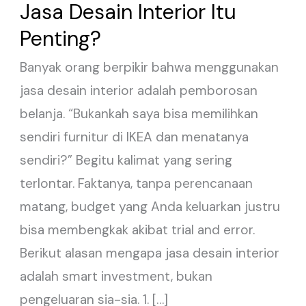
Investasi
Jasa Desain Interior Itu
pada
Penting?
Jasa
Banyak orang berpikir bahwa menggunakan
Desain
jasa desain interior adalah pemborosan
Interior
belanja. “Bukankah saya bisa memilihkan
Itu
sendiri furnitur di IKEA dan menatanya
Penting?
sendiri?” Begitu kalimat yang sering
terlontar. Faktanya, tanpa perencanaan
matang, budget yang Anda keluarkan justru
bisa membengkak akibat trial and error.
Berikut alasan mengapa jasa desain interior
adalah smart investment, bukan
pengeluaran sia-sia. 1. […]