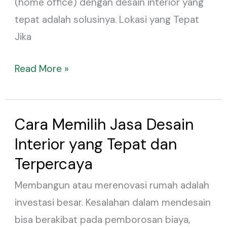
(home office) dengan desain interior yang
tepat adalah solusinya. Lokasi yang Tepat
Jika
Read More »
Cara Memilih Jasa Desain
Cara
Memilih
Interior yang Tepat dan
Jasa
Terpercaya
Desain
Membangun atau merenovasi rumah adalah
Interior
investasi besar. Kesalahan dalam mendesain
yang
bisa berakibat pada pemborosan biaya,
Tepat