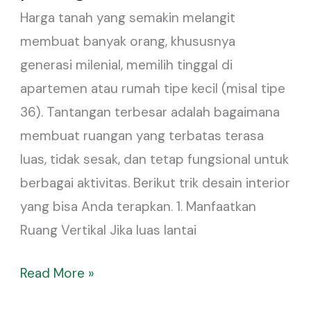
Harga tanah yang semakin melangit
atau
membuat banyak orang, khususnya
Rumah
generasi milenial, memilih tinggal di
Mungil
apartemen atau rumah tipe kecil (misal tipe
(30-
36). Tantangan terbesar adalah bagaimana
60
membuat ruangan yang terbatas terasa
meter
luas, tidak sesak, dan tetap fungsional untuk
persegi)
berbagai aktivitas. Berikut trik desain interior
yang bisa Anda terapkan. 1. Manfaatkan
Ruang Vertikal Jika luas lantai
Read More »