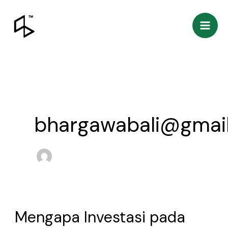
Lewati
ke
konten
bhargawabali@gmai
Mengapa Investasi pada
Mengapa