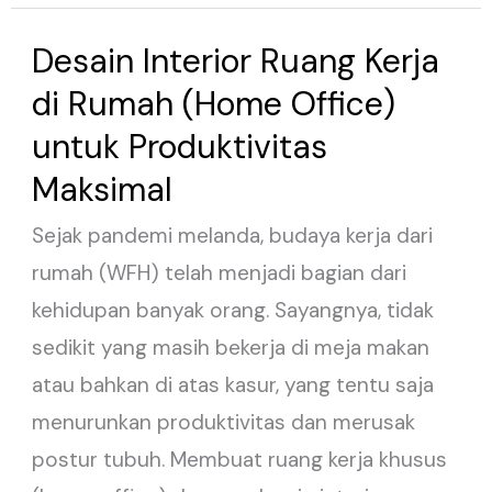
Desain Interior Ruang Kerja
Desain
Interior
di Rumah (Home Office)
Ruang
untuk Produktivitas
Kerja
Maksimal
di
Sejak pandemi melanda, budaya kerja dari
Rumah
rumah (WFH) telah menjadi bagian dari
(Home
kehidupan banyak orang. Sayangnya, tidak
Office)
sedikit yang masih bekerja di meja makan
untuk
atau bahkan di atas kasur, yang tentu saja
Produktivitas
menurunkan produktivitas dan merusak
Maksimal
postur tubuh. Membuat ruang kerja khusus