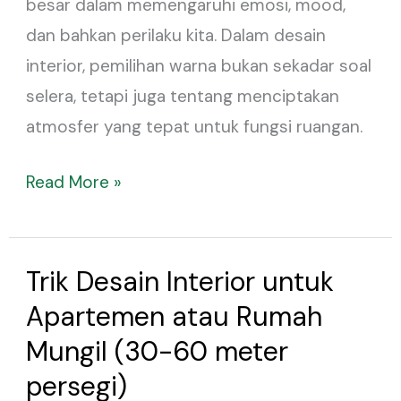
besar dalam memengaruhi emosi, mood,
dan bahkan perilaku kita. Dalam desain
interior, pemilihan warna bukan sekadar soal
selera, tetapi juga tentang menciptakan
atmosfer yang tepat untuk fungsi ruangan.
Read More »
Trik Desain Interior untuk
Trik
Desain
Apartemen atau Rumah
Interior
Mungil (30-60 meter
untuk
persegi)
Apartemen