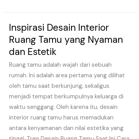
Inspirasi Desain Interior
Inspirasi
Desain
Ruang Tamu yang Nyaman
Interior
dan Estetik
Ruang
Ruang tamu adalah wajah dari sebuah
Tamu
rumah. Ini adalah area pertama yang dilihat
yang
oleh tamu saat berkunjung, sekaligus
Nyaman
menjadi tempat berkumpulnya keluarga di
dan
waktu senggang. Oleh karena itu, desain
Estetik
interior ruang tamu harus memadukan
antara kenyamanan dan nilai estetika yang
tinggi. Tren Desain Ruang Tamu Saat Ini Cara