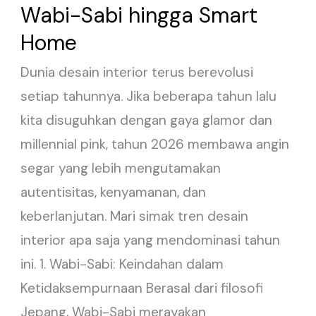
Desain
Wabi-Sabi hingga Smart
Interior
Home
2026:
Dunia desain interior terus berevolusi
Wabi-
setiap tahunnya. Jika beberapa tahun lalu
Sabi
kita disuguhkan dengan gaya glamor dan
hingga
millennial pink, tahun 2026 membawa angin
Smart
segar yang lebih mengutamakan
Home
autentisitas, kenyamanan, dan
keberlanjutan. Mari simak tren desain
interior apa saja yang mendominasi tahun
ini. 1. Wabi-Sabi: Keindahan dalam
Ketidaksempurnaan Berasal dari filosofi
Jepang, Wabi-Sabi merayakan