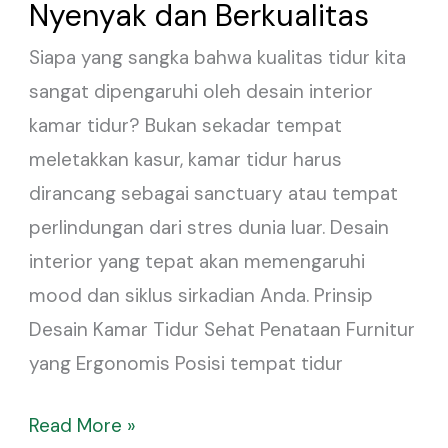
Kamar
Nyenyak dan Berkualitas
Tidur
Siapa yang sangka bahwa kualitas tidur kita
Agar
sangat dipengaruhi oleh desain interior
Tidur
kamar tidur? Bukan sekadar tempat
Lebih
meletakkan kasur, kamar tidur harus
Nyenyak
dirancang sebagai sanctuary atau tempat
dan
perlindungan dari stres dunia luar. Desain
Berkualitas
interior yang tepat akan memengaruhi
mood dan siklus sirkadian Anda. Prinsip
Desain Kamar Tidur Sehat Penataan Furnitur
yang Ergonomis Posisi tempat tidur
Read More »