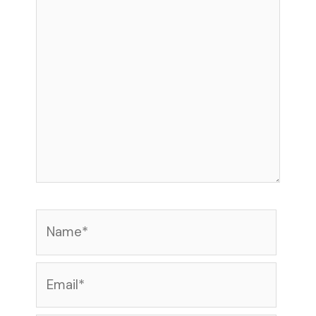
di
sini..
Name*
Email*