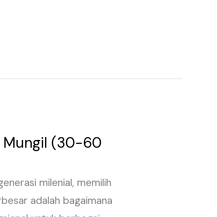
h Mungil (30-60
nerasi milenial, memilih
terbesar adalah bagaimana