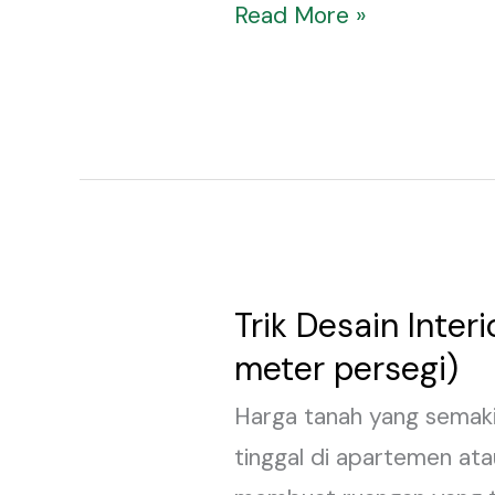
Read More »
Trik Desain Inte
Trik
meter persegi)
Desain
Interior
Harga tanah yang semaki
untuk
tinggal di apartemen ata
Apartemen