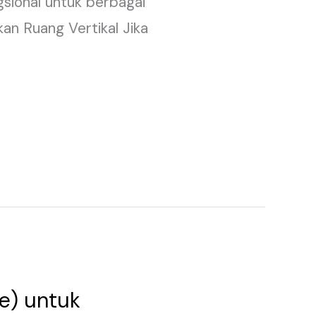
gsional untuk berbagai
tkan Ruang Vertikal Jika
ce) untuk