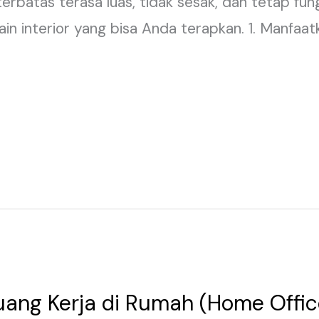
batas terasa luas, tidak sesak, dan tetap fun
esain interior yang bisa Anda terapkan. 1. Manfaa
Ruang Kerja di Rumah (Home Offi