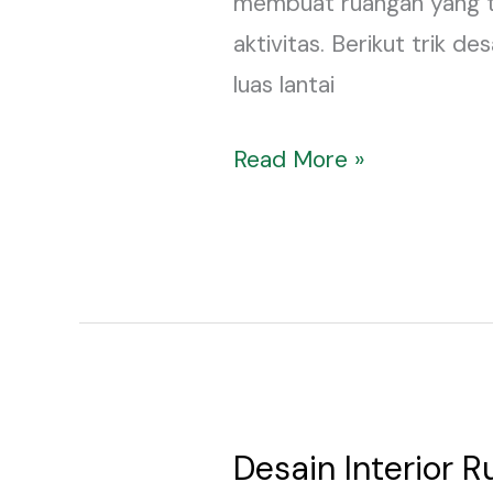
membuat ruangan yang ter
atau
aktivitas. Berikut trik d
Rumah
luas lantai
Mungil
(30-
Read More »
60
meter
persegi)
Desain Interior 
Desain