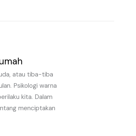
 Rumah
da, atau tiba-tiba
lan. Psikologi warna
ilaku kita. Dalam
 tentang menciptakan