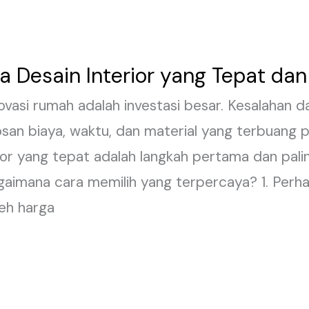
a Desain Interior yang Tepat da
si rumah adalah investasi besar. Kesalahan d
an biaya, waktu, dan material yang terbuang p
rior yang tepat adalah langkah pertama dan pali
gaimana cara memilih yang terpercaya? 1. Perha
leh harga