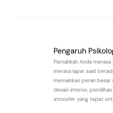
Pengaruh Psikolo
Pengaruh
Psikologi
Pernahkah Anda merasa s
Warna
merasa lapar saat berada
dalam
memainkan peran besar d
Desain
desain interior, pemilih
Interior
atmosfer yang tepat untu
Rumah