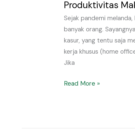
Produktivitas Ma
Interior
Ruang
Sejak pandemi melanda, 
Kerja
banyak orang. Sayangnya,
di
kasur, yang tentu saja 
Rumah
kerja khusus (home offic
(Home
Jika
Office)
untuk
Read More »
Produktivitas
Maksimal