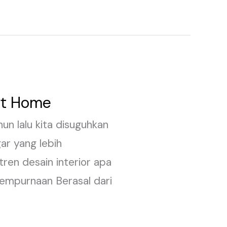
rt Home
un lalu kita disuguhkan
ar yang lebih
ren desain interior apa
sempurnaan Berasal dari