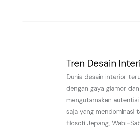
Tren Desain Inte
Tren
Desain
Dunia desain interior ter
Interior
dengan gaya glamor dan 
2026:
mengutamakan autentisita
Wabi-
saja yang mendominasi ta
Sabi
filosofi Jepang, Wabi-S
hingga