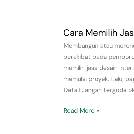
Cara Memilih Jas
Cara
Memilih
Membangun atau merenova
Jasa
berakibat pada pemboros
Desain
memilih jasa desain inte
Interior
memulai proyek. Lalu, ba
yang
Detail Jangan tergoda o
Tepat
dan
Read More »
Terpercaya