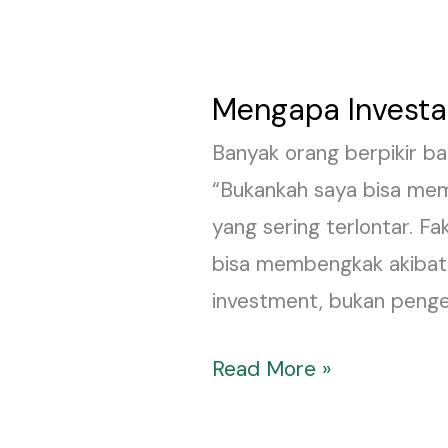
Mengapa Investas
Mengapa
Investasi
Banyak orang berpikir b
pada
“Bukankah saya bisa memi
Jasa
yang sering terlontar. F
Desain
bisa membengkak akibat t
Interior
investment, bukan pengelu
Itu
Penting?
Read More »