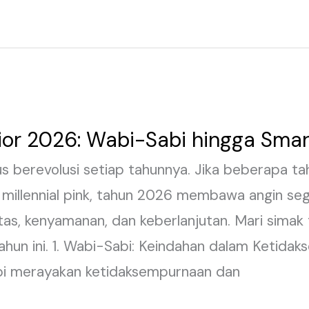
rior 2026: Wabi-Sabi hingga Sma
us berevolusi setiap tahunnya. Jika beberapa tah
millennial pink, tahun 2026 membawa angin seg
s, kenyamanan, dan keberlanjutan. Mari simak t
hun ini. 1. Wabi-Sabi: Keindahan dalam Ketidak
abi merayakan ketidaksempurnaan dan