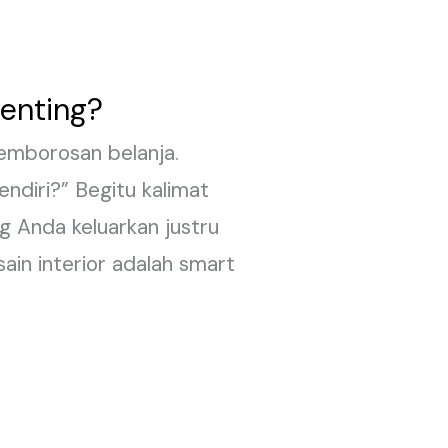
Penting?
pemborosan belanja.
endiri?” Begitu kalimat
g Anda keluarkan justru
ain interior adalah smart